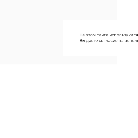
На этом сайте используются
Вы даете согласие на испо
Ь
КЛУБ ПОКУПАТЕЛЕЙ
РГ
ЛИЧНЫЙ КАБИНЕТ
WISHLIST
ГАРАНТИЙНОЕ ОБСЛУЖИВАНИЕ