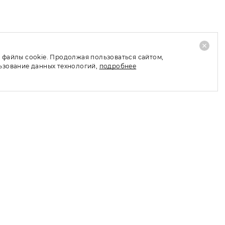
 файлы cookie. Продолжая пользоваться сайтом,
льзование данных технологий,
подробнее
СВЯЗАТЬСЯ С НАМИ
Мы всегда готовы ответить
на ваши вопросы
Тел./Telegram/Max (пн-пт 11:00-
19:00):