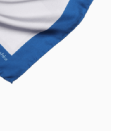
от
Пр
ча
св
ст