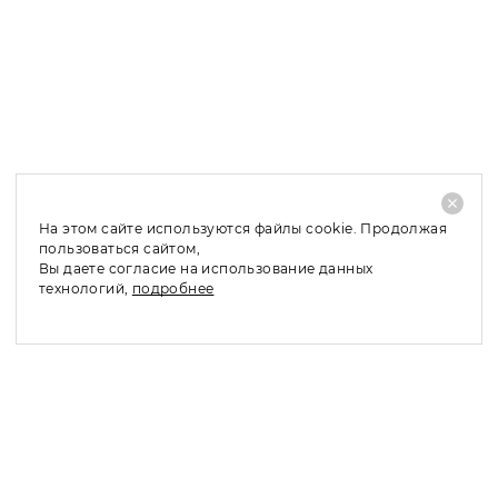
Доставка в Москву и МО: 2 – 4 рабочих дня;
Доставка в регионы: 4 – 10 рабочих дней;
При отказе от покупки заказанного товара, его
частичном выкупе или обмене по причинам, не
связанным с качеством товара, необходимо оплатить
стоимость доставки - 480 руб.
На этом сайте используются файлы cookie. Продолжая
пользоваться сайтом,
Вы даете согласие на использование данных
технологий,
подробнее