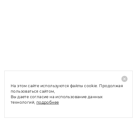
Петербурге и Москве, в область и регионы мы
отправляем заказы по 100 % предоплате.
Доставка в Санкт-Петербург и ЛО: 1 – 2 рабочих дня;
Доставка в Москву и МО: 2 – 4 рабочих дня;
Доставка в регионы: 4 – 10 рабочих дней;
При отказе от покупки заказанного товара, его
частичном выкупе или обмене по причинам, не
связанным с качеством товара, необходимо оплатить
стоимость доставки - 480 руб.
На этом сайте используются файлы cookie. Продолжая
пользоваться сайтом,
Вы даете согласие на использование данных
технологий,
подробнее