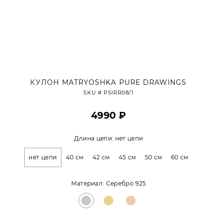
КУЛОН MATRYOSHKA PURE DRAWINGS
SKU #
PSIRR08/1
4990 ₽
Длина цепи:
нет цепи
нет цепи
40 см
42 см
45 см
50 см
60 см
Материал:
Серебро 925