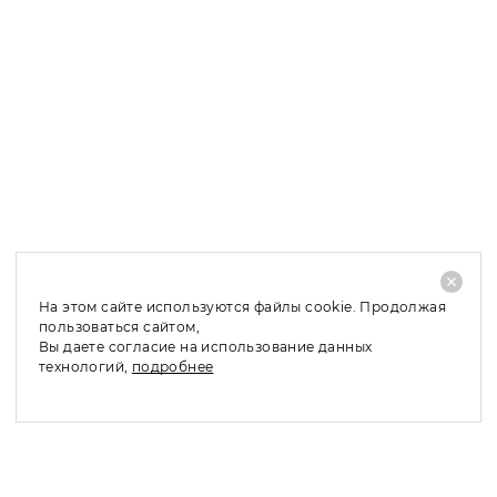
Петербурге и Москве, в область и регионы мы
отправляем заказы по 100 % предоплате.
Доставка в Санкт-Петербург и ЛО: 1 – 2 рабочих дня;
Доставка в Москву и МО: 2 – 4 рабочих дня;
Доставка в регионы: 4 – 10 рабочих дней;
При отказе от покупки заказанного товара, его
частичном выкупе или обмене по причинам, не
связанным с качеством товара, необходимо оплатить
стоимость доставки - 480 руб.
На этом сайте используются файлы cookie. Продолжая
пользоваться сайтом,
Вы даете согласие на использование данных
технологий,
подробнее