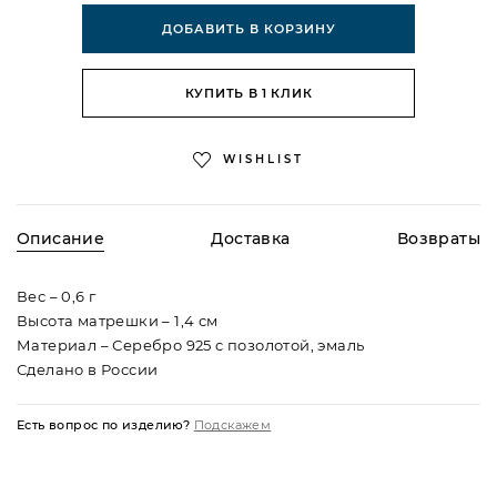
ДОБАВИТЬ В КОРЗИНУ
КУПИТЬ В 1 КЛИК
WISHLIST
Описание
Доставка
Возвраты
Вес – 0,6 г
Высота матрешки – 1,4 см
Материал – Серебро 925 c позолотой, эмаль
Сделано в России
По всей России доставляем курьерской службой
Процедура возврата товара регламентируется статьей
бесплатно при покупке от 10 000 рублей. Если сумма
26.1 Федерального Закона «О защите прав потребителей».
Есть вопрос по изделию?
Подскажем
покупки меньше, доставка будет стоить 490 рублей вне
Подробнее в разделе
Доставка и возврат.
зависимости от удаленности вашего населенного пункта.