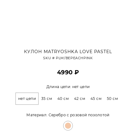
КУЛОН MATRYOSHKA LOVE PASTEL
SKU #
PLM/BEPEACHPINK
4990 ₽
Длина цепи:
нет цепи
нет цепи
35 см
40 см
42 см
45 см
50 см
Материал:
Серебро с розовой позолотой