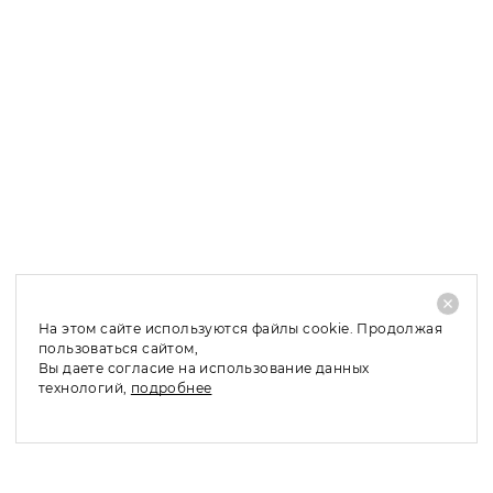
Оплата заказа при получении возможна только в Санкт-
Петербурге и Москве, в область и регионы мы
отправляем заказы по 100 % предоплате.
Доставка в Санкт-Петербург и ЛО: 1 – 2 рабочих дня;
Доставка в Москву и МО: 2 – 4 рабочих дня;
Доставка в регионы: 4 – 10 рабочих дней;
При отказе от покупки заказанного товара, его
частичном выкупе или обмене по причинам, не
связанным с качеством товара, необходимо оплатить
стоимость доставки - 480 руб.
На этом сайте используются файлы cookie. Продолжая
пользоваться сайтом,
Вы даете согласие на использование данных
технологий,
подробнее