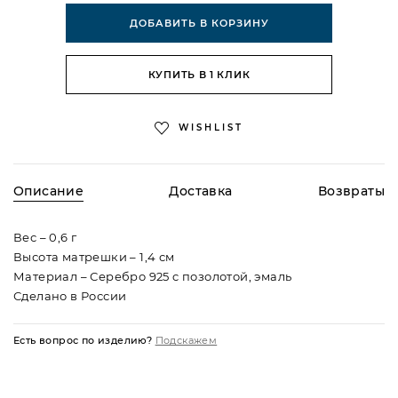
ДОБАВИТЬ В КОРЗИНУ
КУПИТЬ В 1 КЛИК
WISHLIST
Описание
Доставка
Возвраты
Вес – 0,6 г
Высота матрешки – 1,4 см
Материал – Серебро 925 c позолотой, эмаль
Сделано в России
По всей России доставляем курьерской службой
Процедура возврата товара регламентируется статьей
бесплатно при покупке от 10 000 рублей. Если сумма
26.1 Федерального Закона «О защите прав потребителей».
Есть вопрос по изделию?
Подскажем
покупки меньше, доставка будет стоить 490 рублей вне
Подробнее в разделе
Доставка и возврат.
зависимости от удаленности вашего населенного пункта.