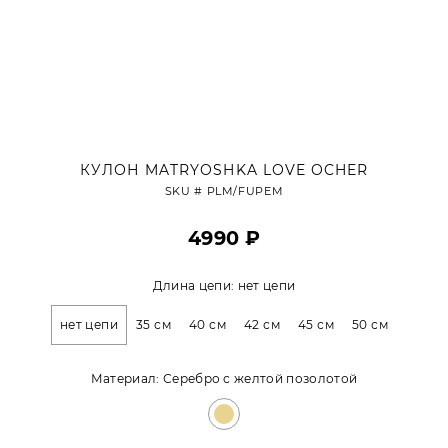
КУЛОН MATRYOSHKA LOVE OCHER
SKU #
PLM/FUPEM
4990 ₽
Длина цепи:
нет цепи
нет цепи
35 см
40 см
42 см
45 см
50 см
Материал:
Серебро с желтой позолотой