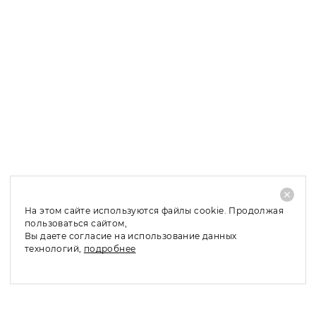
Оплата заказа при получении возможна только в Санкт-
Петербурге и Москве, в область и регионы мы
отправляем заказы по 100 % предоплате.
Доставка в Санкт-Петербург и ЛО: 1 – 2 рабочих дня;
Доставка в Москву и МО: 2 – 4 рабочих дня;
Доставка в регионы: 4 – 10 рабочих дней;
При отказе от покупки заказанного товара, его
частичном выкупе или обмене по причинам, не
связанным с качеством товара, необходимо оплатить
стоимость доставки - 480 руб.
На этом сайте используются файлы cookie. Продолжая
пользоваться сайтом,
Вы даете согласие на использование данных
технологий,
подробнее