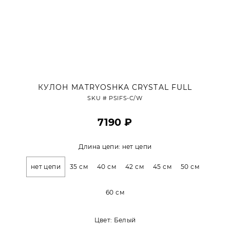
КУЛОН MATRYOSHKA CRYSTAL FULL
SKU #
PSIFS-C/W
7190 ₽
Длина цепи:
нет цепи
нет цепи
35 см
40 см
42 см
45 см
50 см
60 см
Цвет:
Белый