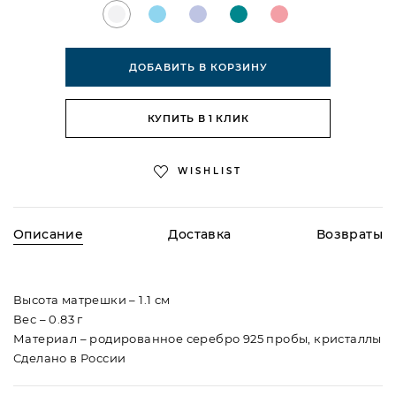
ДОБАВИТЬ В КОРЗИНУ
КУПИТЬ В 1 КЛИК
WISHLIST
Описание
Доставка
Возвраты
Высота матрешки – 1.1 см
Вес – 0.83 г
Материал – родированное серебро 925 пробы, кристаллы
Сделано в России
По всей России доставляем курьерской службой
Процедура возврата товара регламентируется статьей