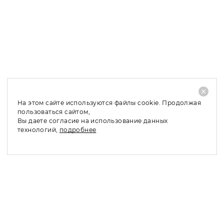
Доставка в Москву и МО: 2 – 4 рабочих дня;
Доставка в регионы: 4 – 10 рабочих дней;
При отказе от покупки заказанного товара, его
частичном выкупе или обмене по причинам, не
связанным с качеством товара, необходимо оплатить
стоимость доставки - 480 руб.
На этом сайте используются файлы cookie. Продолжая
пользоваться сайтом,
Вы даете согласие на использование данных
технологий,
подробнее