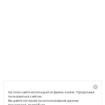
Доставка в регионы: 4 – 10 рабочих дней;
При отказе от покупки заказанного товара, его
частичном выкупе или обмене по причинам, не
связанным с качеством товара, необходимо оплатить
стоимость доставки - 480 руб.
На этом сайте используются файлы cookie. Продолжая
пользоваться сайтом,
Вы даете согласие на использование данных
технологий,
подробнее