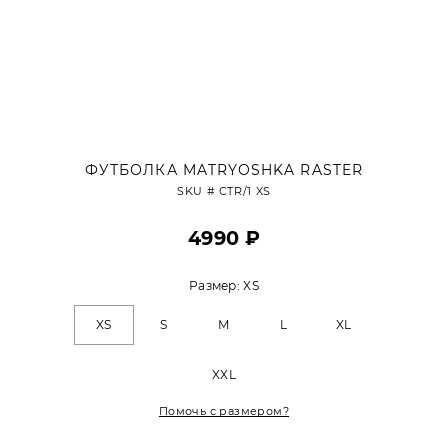
ФУТБОЛКА MATRYOSHKA RASTER
SKU #
CTR/1 XS
4990 ₽
Размер:
XS
XS
S
M
L
XL
XXL
Помочь с размером?