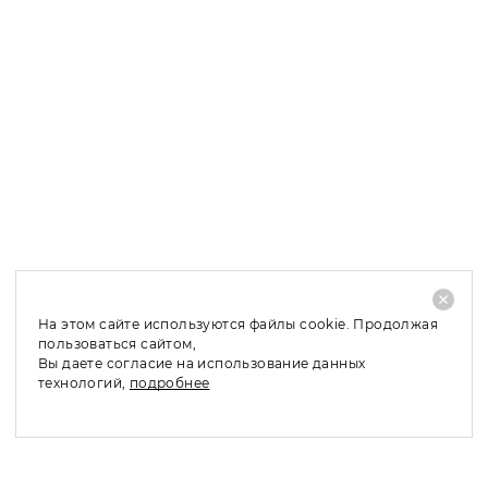
Оплата заказа при получении возможна только в Санкт-
Петербурге и Москве, в область и регионы мы
отправляем заказы по 100 % предоплате.
Доставка в Санкт-Петербург и ЛО: 1 – 2 рабочих дня;
Доставка в Москву и МО: 2 – 4 рабочих дня;
Доставка в регионы: 4 – 10 рабочих дней;
При отказе от покупки заказанного товара, его
частичном выкупе или обмене по причинам, не
связанным с качеством товара, необходимо оплатить
стоимость доставки - 480 руб.
На этом сайте используются файлы cookie. Продолжая
пользоваться сайтом,
Вы даете согласие на использование данных
технологий,
подробнее