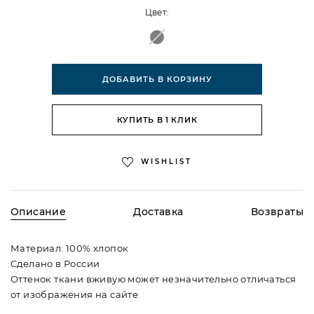
Цвет:
ДОБАВИТЬ В КОРЗИНУ
КУПИТЬ В 1 КЛИК
WISHLIST
Описание
Доставка
Возвраты
Материал: 100% хлопок
Сделано в России
Оттенок ткани вживую может незначительно отличаться
от изображения на сайте
По всей России доставляем курьерской службой
Процедура возврата товара регламентируется статьей