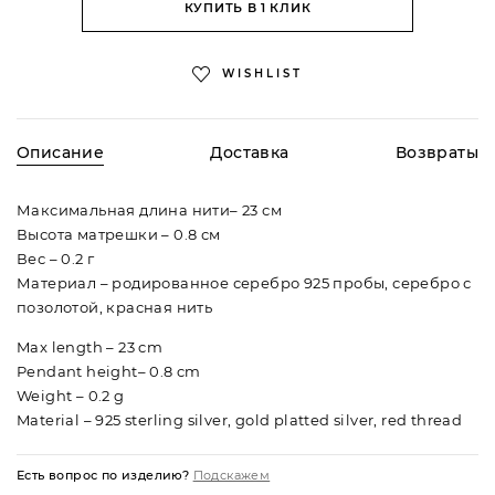
КУПИТЬ В 1 КЛИК
WISHLIST
Описание
Доставка
Возвраты
Максимальная длина нити– 23 см
Высота матрешки – 0.8 см
Вес – 0.2 г
Материал – родированное серебро 925 пробы, серебро с
позолотой, красная нить
Max length – 23 cm
Pendant height– 0.8 cm
Weight – 0.2 g
Material – 925 sterling silver, gold platted silver, red thread
По всей России доставляем курьерской службой
Процедура возврата товара регламентируется статьей
бесплатно при покупке от 10 000 рублей. Если сумма
26.1 Федерального Закона «О защите прав потребителей».
Есть вопрос по изделию?
Подскажем
покупки меньше, доставка будет стоить 490 рублей вне
Подробнее в разделе
Доставка и возврат.