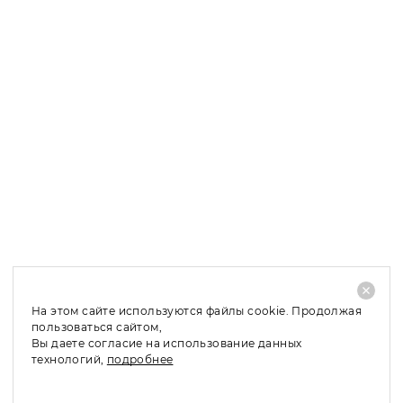
зависимости от удаленности вашего населенного пункта.
Оплата заказа при получении возможна только в Санкт-
Петербурге и Москве, в область и регионы мы
отправляем заказы по 100 % предоплате.
Доставка в Санкт-Петербург и ЛО: 1 – 2 рабочих дня;
Доставка в Москву и МО: 2 – 4 рабочих дня;
Доставка в регионы: 4 – 10 рабочих дней;
При отказе от покупки заказанного товара, его
частичном выкупе или обмене по причинам, не
связанным с качеством товара, необходимо оплатить
стоимость доставки - 480 руб.
На этом сайте используются файлы cookie. Продолжая
пользоваться сайтом,
Вы даете согласие на использование данных
технологий,
подробнее