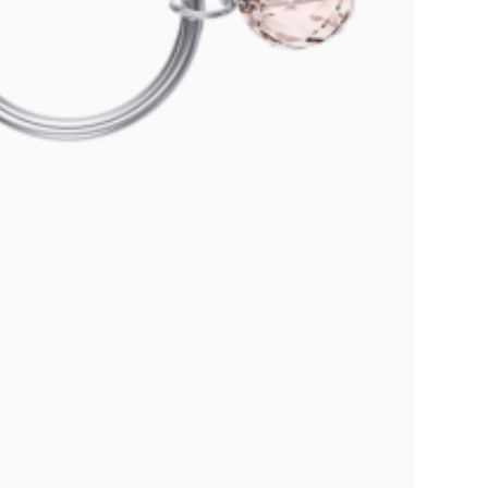
Пе
от
Пр
ча
св
ст