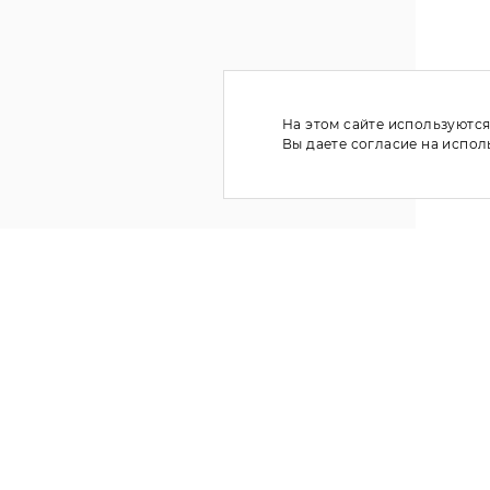
На этом сайте используются
Вы даете согласие на испо
Ь
КЛУБ ПОКУПАТЕЛЕЙ
РГ
ЛИЧНЫЙ КАБИНЕТ
WISHLIST
ГАРАНТИЙНОЕ ОБСЛУЖИВАНИЕ