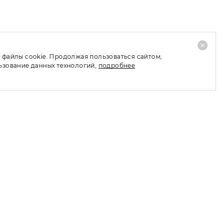
 файлы cookie. Продолжая пользоваться сайтом,
льзование данных технологий,
подробнее
СВЯЗАТЬСЯ С НАМИ
Мы всегда готовы ответить
на ваши вопросы
Тел./Telegram/Max (пн-пт 11:00-
19:00):