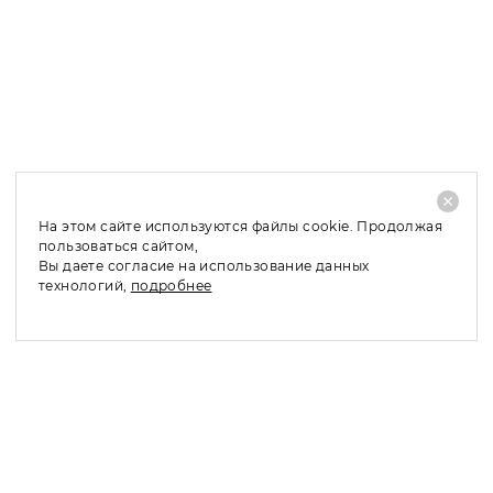
Доставка в Москву и МО: 2 – 4 рабочих дня;
Доставка в регионы: 4 – 10 рабочих дней;
При отказе от покупки заказанного товара, его
частичном выкупе или обмене по причинам, не
связанным с качеством товара, необходимо оплатить
стоимость доставки - 480 руб.
На этом сайте используются файлы cookie. Продолжая
пользоваться сайтом,
Вы даете согласие на использование данных
технологий,
подробнее