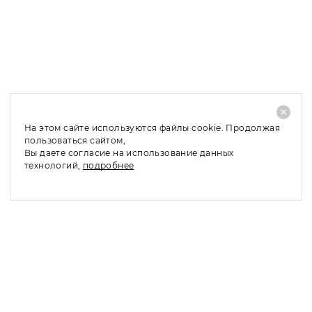
Доставка в регионы: 4 – 10 рабочих дней;
При отказе от покупки заказанного товара, его
частичном выкупе или обмене по причинам, не
связанным с качеством товара, необходимо оплатить
стоимость доставки - 480 руб.
На этом сайте используются файлы cookie. Продолжая
пользоваться сайтом,
Вы даете согласие на использование данных
технологий,
подробнее