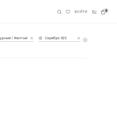
0
RU
ВОЙТИ
урный / Желтый
Серебро 925