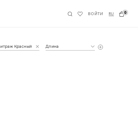
0
RU
ВОЙТИ
итраж Красный
Длина