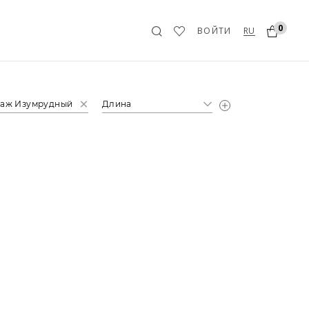
0
RU
ВОЙТИ
аж Изумрудный
Длина