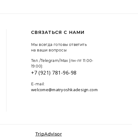
СВЯЗАТЬСЯ С НАМИ
Мы всегда готовы ответить
на ваши вопросы
Тел./Telegram/Max (пн-пт 11:00-
19:00):
+7 (921) 781-96-98
E-mail:
welcome@matryoshkadesign.com
 файлы cookie. Продолжая пользоваться сайтом,
льзование данных технологий,
подробнее
TripAdvisor