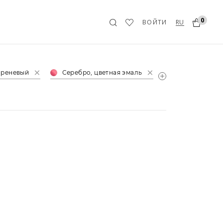
0
RU
ВОЙТИ
иреневый
Серебро, цветная эмаль