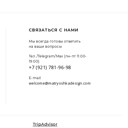
СВЯЗАТЬСЯ С НАМИ
Мы всегда готовы ответить
на ваши вопросы
Тел./Telegram/Max (пн-пт 11:00-
19:00):
+7 (921) 781-96-98
E-mail:
welcome@matryoshkadesign.com
 файлы cookie. Продолжая пользоваться сайтом,
льзование данных технологий,
подробнее
TripAdvisor