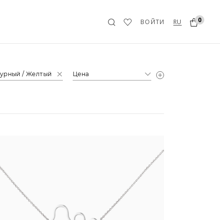
0
RU
ВОЙТИ
урный / Желтый
Цена