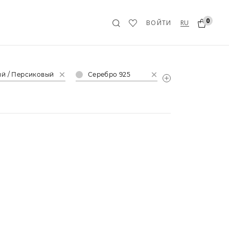
0
RU
ВОЙТИ
й / Персиковый
Серебро 925