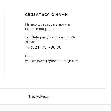
СВЯЗАТЬСЯ С НАМИ
Мы всегда готовы ответить
на ваши вопросы
Тел./Telegram/Max (пн-пт 11:00-
19:00):
+7 (921) 781-96-98
E-mail:
welcome@matryoshkadesign.com
 файлы cookie. Продолжая пользоваться сайтом,
льзование данных технологий,
подробнее
TripAdvisor