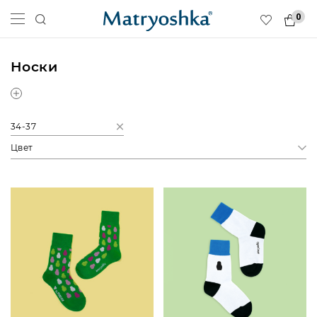
0
Носки
34-37
Цвет