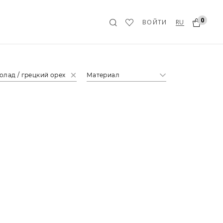
0
RU
ВОЙТИ
лад / грецкий орех
Материал